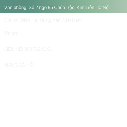
Văn phòng: Số 2 ngõ 95 Chùa Bộc, Kim Liên Hà Nội
Địa chỉ:
Diên Hà, Hưng Yên, Việt Nam
Tin tức
LIÊN HỆ: 093 722 9191
MẠNG XÃ HỘI
ĐĂNG KÝ NHẬN TƯ VẤN
Họ và tên (*)