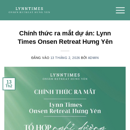
Bỏ
qua
nội
dung
Chính thức ra mắt dự án: Lynn
Times Onsen Retreat Hưng Yên
ĐĂNG VÀO
13 THÁNG 2, 2026
BỞI
ADMIN
13
Th2